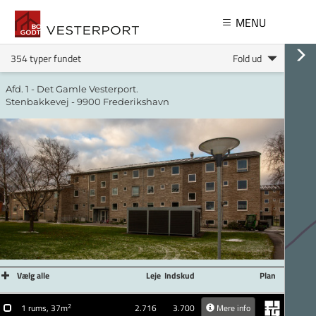
Gå til hovedindhold
MENU
354 typer fundet
Fold ud
Afd. 1 - Det Gamle Vesterport.
Stenbakkevej - 9900 Frederikshavn
Vælg alle
Leje
Indskud
Plan
2
1 rums, 37m
2.716
3.700
Mere info