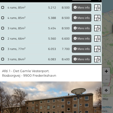
2
4 rums, 85m
5.212
8.500
Mere info
2
4 rums, 85m
5.388
8.500
Mere info
2
3 rums, 85m
5.454
8.500
Mere info
2
2 rums, 66m
5.560
6.600
Mere info
2
3 rums, 77m
6.053
7.700
Mere info
2
3 rums, 84m
6.083
8.400
Mere info
+
Afd. 1 - Det Gamle Vesterport.
Rosborgvej - 9900 Frederikshavn
-
Leaflet
| Map
data ©
OpenStreetMap
contributors